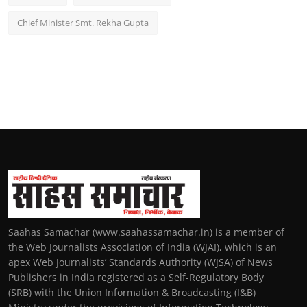
Chief Minister Smt. Rekha Gupta
Saahas Samachar (www.saahassamachar.in) is a member of
the Web Journalists Association of India (WJAI), which is an
apex Web Journalists’ Standards Authority (WJSA) of News
Publishers in India registered as a Self-Regulatory Body
(SRB) with the Union Information & Broadcasting (I&B)