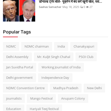
डोनाल्ड ट्रंप बोले- यूक्रेन में बंद करें खूनी खेल, व्ला...
Saahas Samachar
May 18, 2025
0
27
Popular Tags
NDMC
NDMC chairman
India
Chanakyapuri
Delhi Assembly
Mr. Kuljit Singh Chahal
PSOI Club
Jan Suvidha Portal
Working Journalist of India
Delhi government
Independence Day
NDMC Convention Centre
Madhya Pradesh
New Delhi
journalists
Mango Festival
Anupam Colony
Education
Hariyali Teej festival