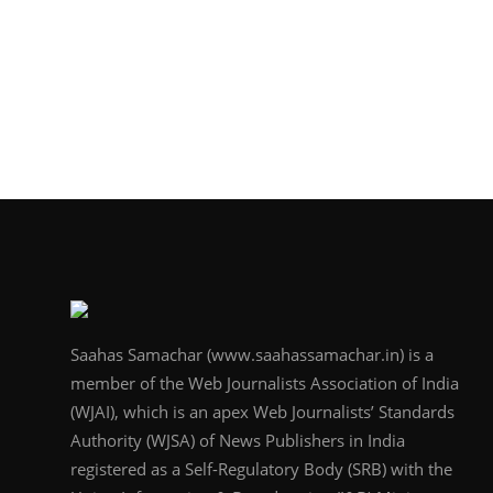
Saahas Samachar (www.saahassamachar.in) is a
member of the Web Journalists Association of India
(WJAI), which is an apex Web Journalists’ Standards
Authority (WJSA) of News Publishers in India
registered as a Self-Regulatory Body (SRB) with the