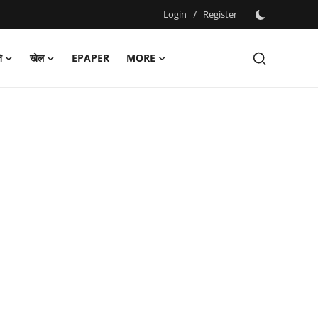
Login
/
Register
ि
खेल
EPAPER
MORE