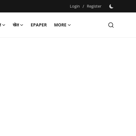
Login
/
Register
ि
खेल
EPAPER
MORE