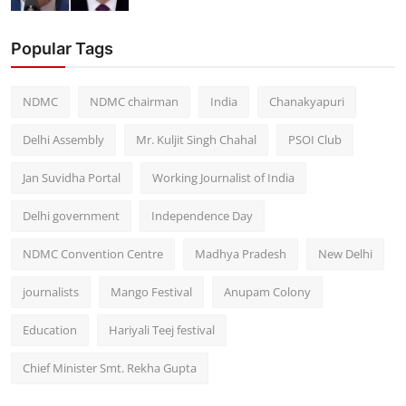
Popular Tags
NDMC
NDMC chairman
India
Chanakyapuri
Delhi Assembly
Mr. Kuljit Singh Chahal
PSOI Club
Jan Suvidha Portal
Working Journalist of India
Delhi government
Independence Day
NDMC Convention Centre
Madhya Pradesh
New Delhi
journalists
Mango Festival
Anupam Colony
Education
Hariyali Teej festival
Chief Minister Smt. Rekha Gupta