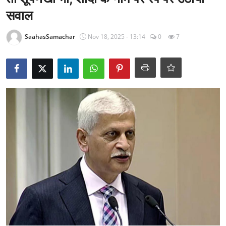
राजनीति
सवाल
खेल
SaahasSamachar
Nov 18, 2025 - 13:14
0
7
Epaper
धर्म
लाइफस्टाइल
टेक