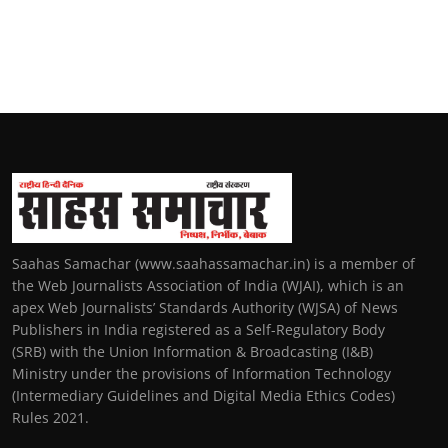
Saahas Samachar (www.saahassamachar.in) is a member of
the Web Journalists Association of India (WJAI), which is an
apex Web Journalists’ Standards Authority (WJSA) of News
Publishers in India registered as a Self-Regulatory Body
(SRB) with the Union Information & Broadcasting (I&B)
Ministry under the provisions of Information Technology
(Intermediary Guidelines and Digital Media Ethics Codes)
Rules 2021.