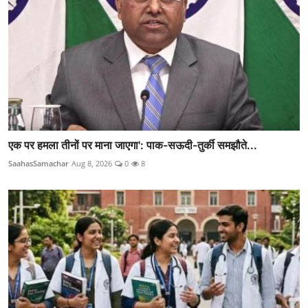
एक पर हमला तीनों पर माना जाएगा': पाक-सऊदी-तुर्की समझौते...
SaahasSamachar
Aug 8, 2026
0
8