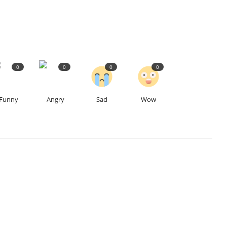
0
0
0
0
Funny
Angry
Sad
Wow