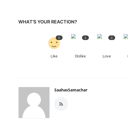
WHAT'S YOUR REACTION?
0
0
0
Like
Dislike
Love
SaahasSamachar