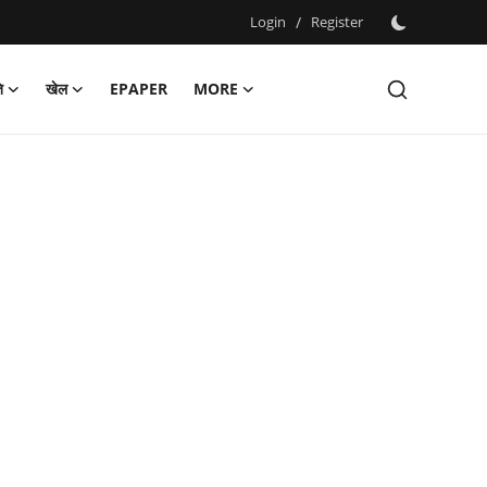
Login
/
Register
ि
खेल
EPAPER
MORE