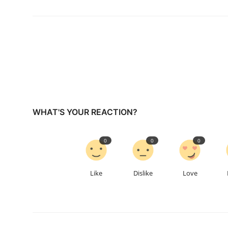
WHAT'S YOUR REACTION?
0
0
0
Like
Dislike
Love