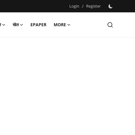
Login
/
Register
ि
खेल
EPAPER
MORE