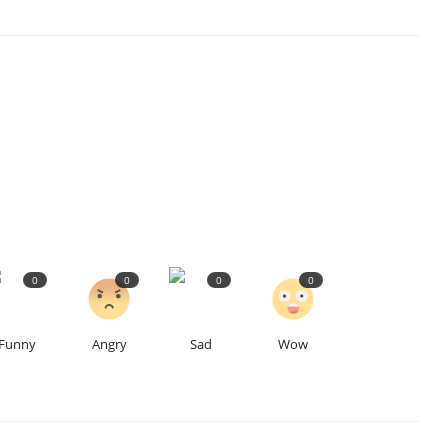
0
0
0
0
Funny
Angry
Sad
Wow