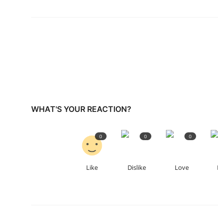
WHAT'S YOUR REACTION?
0
0
0
Like
Dislike
Love