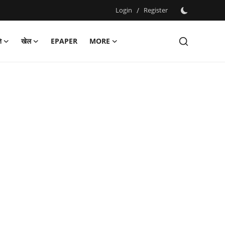
Login
/
Register
ि
खेल
EPAPER
MORE