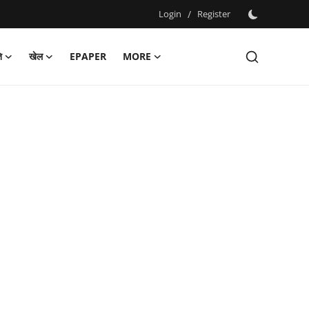
Login
/
Register
ि
खेल
EPAPER
MORE