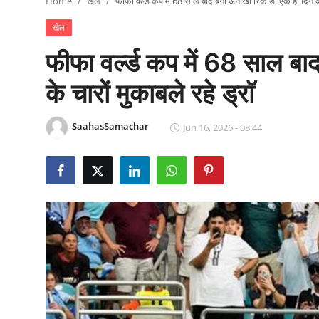
Home
खेल
फीफा वर्ल्ड कप में 68 साल बाद बना अनोखा रिकॉर्ड, एक ही दिन के 
राजनीति
खेल
खेल
फीफा वर्ल्ड कप में 68 साल बा
Epaper
के चारों मुकाबले रहे ड्रॉ
धर्म
SaahasSamachar
Jun 16, 2026 - 08:44
लाइफस्टाइल
टेक