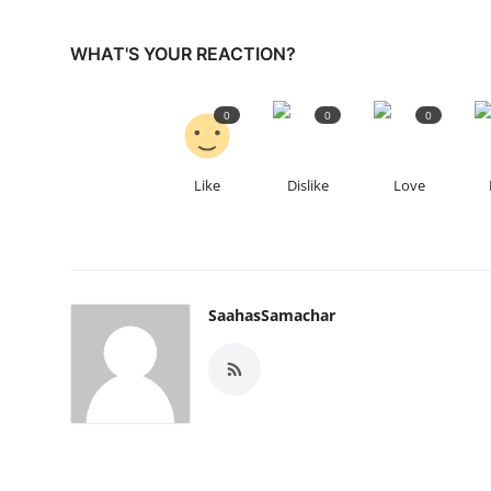
WHAT'S YOUR REACTION?
0
0
0
Like
Dislike
Love
SaahasSamachar