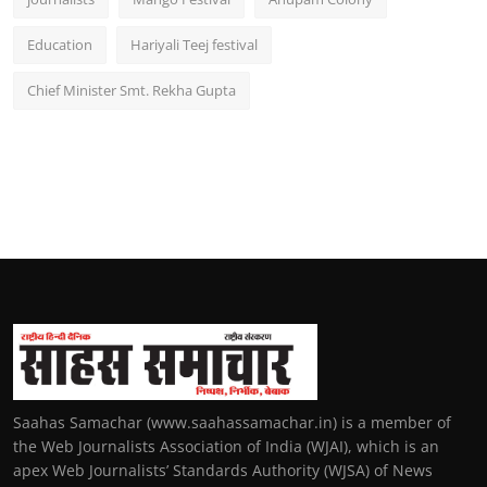
Education
Hariyali Teej festival
Chief Minister Smt. Rekha Gupta
Saahas Samachar (www.saahassamachar.in) is a member of
the Web Journalists Association of India (WJAI), which is an
apex Web Journalists’ Standards Authority (WJSA) of News