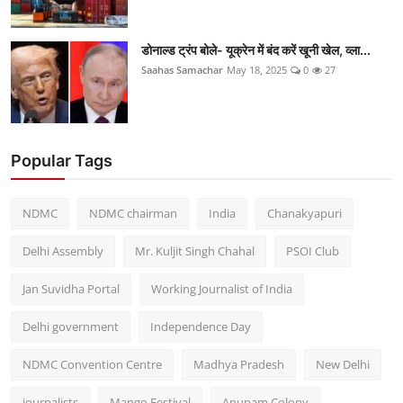
डोनाल्ड ट्रंप बोले- यूक्रेन में बंद करें खूनी खेल, व्ला...
Saahas Samachar
May 18, 2025
0
27
Popular Tags
NDMC
NDMC chairman
India
Chanakyapuri
Delhi Assembly
Mr. Kuljit Singh Chahal
PSOI Club
Jan Suvidha Portal
Working Journalist of India
Delhi government
Independence Day
NDMC Convention Centre
Madhya Pradesh
New Delhi
journalists
Mango Festival
Anupam Colony