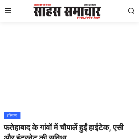
Login
Register
Home
ताज़ा खबरें
राष्ट्रीय
मनोरंजन
राज्य
हरियाणा
फतेहाबाद के गांवों में चौपालें हुईं हाईटेक, एसी
अंतराष्ट्रीय
और इंटरनेट की सुविधा