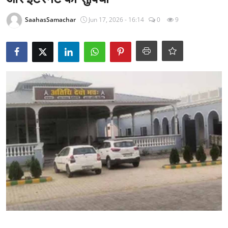
राजनीति
SaahasSamachar
Jun 17, 2026 - 16:14
0
9
खेल
Epaper
धर्म
लाइफस्टाइल
टेक