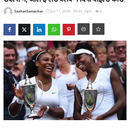
राजनीति
SaahasSamachar
Jun 17, 2026 - 09:44
0
8
खेल
Epaper
धर्म
लाइफस्टाइल
टेक