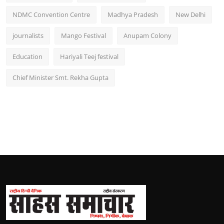
NDMC Convention Centre
Madhya Pradesh
New Delhi
journalists
Mango Festival
Anupam Colony
Education
Hariyali Teej festival
Chief Minister Smt. Rekha Gupta