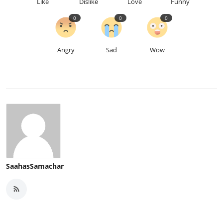
Like
Dislike
Love
Funny
0
0
0
Angry
Sad
Wow
SaahasSamachar