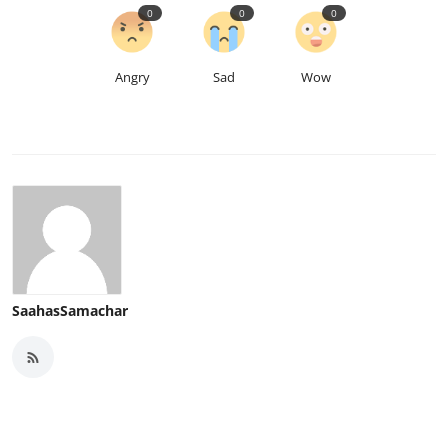
0
0
0
Angry
Sad
Wow
SaahasSamachar