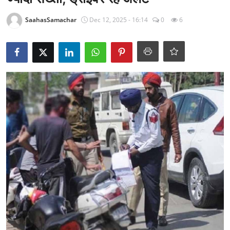
राजनीति
SaahasSamachar
Dec 12, 2025 - 16:14
0
6
खेल
Epaper
धर्म
लाइफस्टाइल
टेक