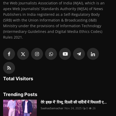
the Web Journalists Association of India (WJAI), which is an
apex Web Journalists’ Standards Authority (WJSA) of News
Publishers in India registered as a Self-Regulatory Body
(SRB) with the Union Information & Broadcasting (I&B)
Ministry under the provisions of Information Technology
(Intermediary Guidelines and Digital Media Ethics Codes)
Rules 2021.
Total Visitors
Trending Posts
तेरे इश्क़ में’ रिव्यू: दिल्ली की सर्दियों में पिघलती ए...
SaahasSamachar
Nov 24, 2025
0
26