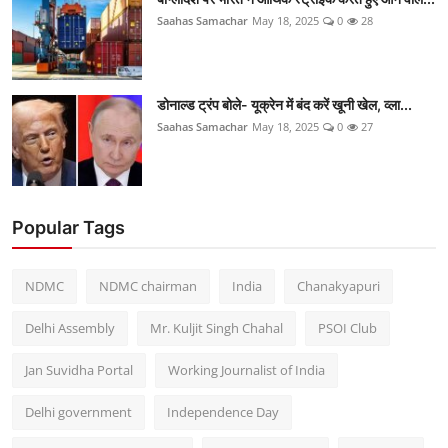
Saahas Samachar
May 18, 2025
0
28
डोनाल्ड ट्रंप बोले- यूक्रेन में बंद करें खूनी खेल, व्ला...
Saahas Samachar
May 18, 2025
0
27
Popular Tags
NDMC
NDMC chairman
India
Chanakyapuri
Delhi Assembly
Mr. Kuljit Singh Chahal
PSOI Club
Jan Suvidha Portal
Working Journalist of India
Delhi government
Independence Day