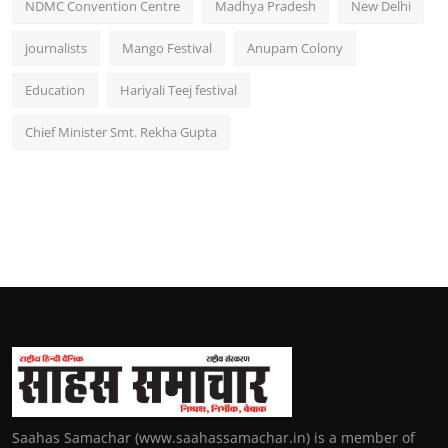
NDMC Convention Centre
Madhya Pradesh
New Delhi
journalists
Mango Festival
Anupam Colony
Education
Hariyali Teej festival
Chief Minister Smt. Rekha Gupta
Saahas Samachar (www.saahassamachar.in) is a member of