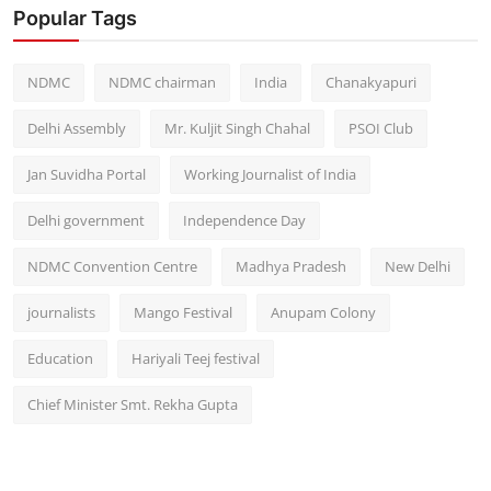
Popular Tags
NDMC
NDMC chairman
India
Chanakyapuri
Delhi Assembly
Mr. Kuljit Singh Chahal
PSOI Club
Jan Suvidha Portal
Working Journalist of India
Delhi government
Independence Day
NDMC Convention Centre
Madhya Pradesh
New Delhi
journalists
Mango Festival
Anupam Colony
Education
Hariyali Teej festival
Chief Minister Smt. Rekha Gupta