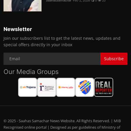
SaahasSamachar
Feb 2, 2026
0
20
Newsletter
Join our subscribers list to get the latest news, updates and
special offers directly in your inbox
Subscribe
Our Media Groups
© 2025 - Saahas Samachar News Website. All Rights Reserved. | MIB
Recognised online portal | Designed as per guidelines of Ministry of