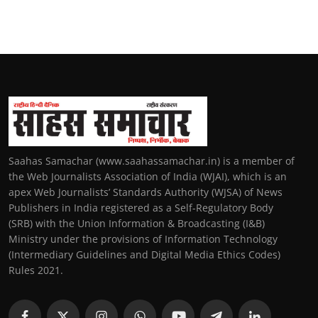
Saahas Samachar (www.saahassamachar.in) is a member of
the Web Journalists Association of India (WJAI), which is an
apex Web Journalists’ Standards Authority (WJSA) of News
Publishers in India registered as a Self-Regulatory Body
(SRB) with the Union Information & Broadcasting (I&B)
Ministry under the provisions of Information Technology
(Intermediary Guidelines and Digital Media Ethics Codes)
Rules 2021.