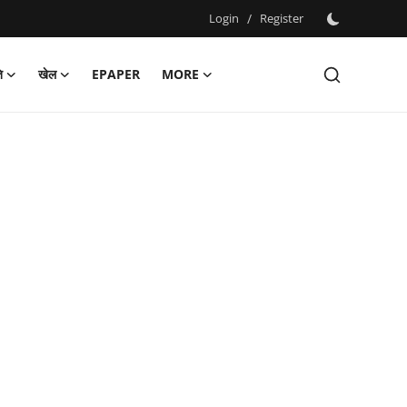
Login
/
Register
ि
खेल
EPAPER
MORE