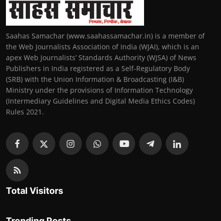
Saahas Samachar (www.saahassamachar.in) is a member of
the Web Journalists Association of India (WJAI), which is an
apex Web Journalists’ Standards Authority (WJSA) of News
Publishers in India registered as a Self-Regulatory Body
(SRB) with the Union Information & Broadcasting (I&B)
Ministry under the provisions of Information Technology
(Intermediary Guidelines and Digital Media Ethics Codes)
Rules 2021.
Total Visitors
Trending Posts