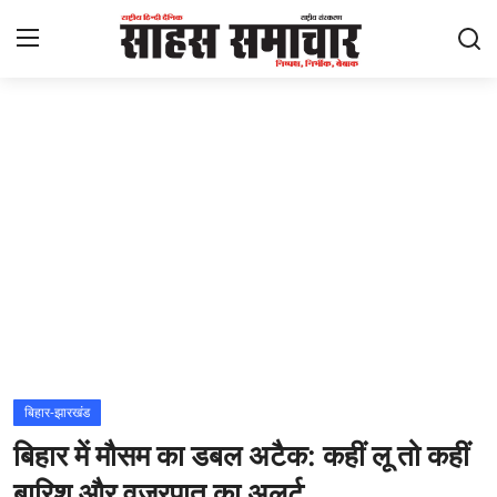
Login
Register
Home
ताज़ा खबरें
राष्ट्रीय
मनोरंजन
राज्य
बिहार-झारखंड
बिहार में मौसम का डबल अटैक: कहीं लू तो कहीं
अंतराष्ट्रीय
बारिश और वज्रपात का अलर्ट