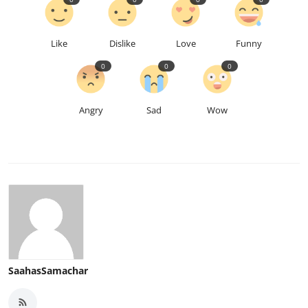
Like
Dislike
Love
Funny
0
0
0
Angry
Sad
Wow
SaahasSamachar