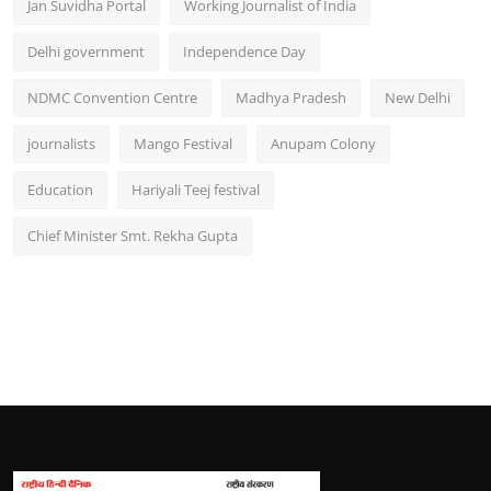
Jan Suvidha Portal
Working Journalist of India
Delhi government
Independence Day
NDMC Convention Centre
Madhya Pradesh
New Delhi
journalists
Mango Festival
Anupam Colony
Education
Hariyali Teej festival
Chief Minister Smt. Rekha Gupta