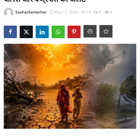
राजनीति
SaahasSamachar
May 17, 2026 - 08:14
0
8
खेल
Epaper
धर्म
लाइफस्टाइल
टेक