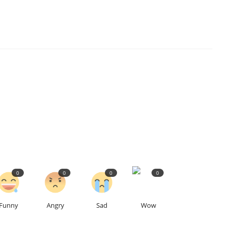
0
0
0
0
Funny
Angry
Sad
Wow