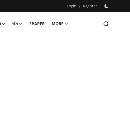
Login
/
Register
ि
खेल
EPAPER
MORE