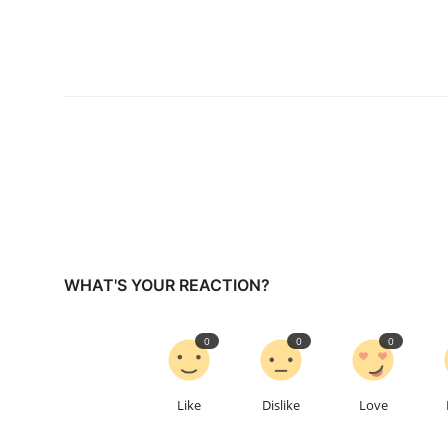
WHAT'S YOUR REACTION?
0
0
0
Like
Dislike
Love