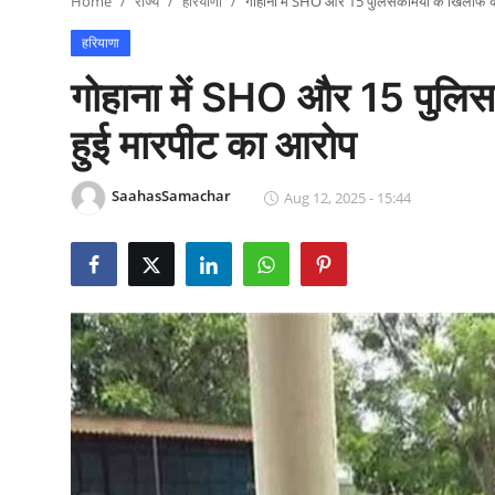
Home
राज्य
हरियाणा
गोहाना में SHO और 15 पुलिसकर्मियों के खिलाफ क
राजनीति
हरियाणा
खेल
गोहाना में SHO और 15 पुलिसक
Epaper
हुई मारपीट का आरोप
धर्म
SaahasSamachar
Aug 12, 2025 - 15:44
लाइफस्टाइल
टेक