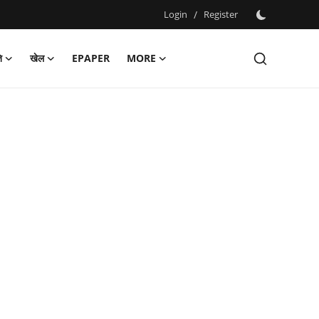
Login
/
Register
ि
खेल
EPAPER
MORE