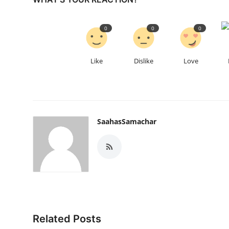
0
0
0
Like
Dislike
Love
SaahasSamachar
Related Posts