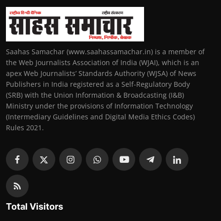
Saahas Samachar (www.saahassamachar.in) is a member of
the Web Journalists Association of India (WJAI), which is an
apex Web Journalists’ Standards Authority (WJSA) of News
Publishers in India registered as a Self-Regulatory Body
(SRB) with the Union Information & Broadcasting (I&B)
Ministry under the provisions of Information Technology
(Intermediary Guidelines and Digital Media Ethics Codes)
Rules 2021.
Total Visitors