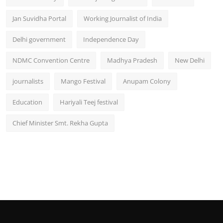
Jan Suvidha Portal
Working Journalist of India
Delhi government
Independence Day
NDMC Convention Centre
Madhya Pradesh
New Delhi
journalists
Mango Festival
Anupam Colony
Education
Hariyali Teej festival
Chief Minister Smt. Rekha Gupta