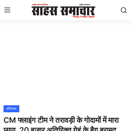
Login
Register
Home
ताज़ा खबरें
राष्ट्रीय
मनोरंजन
राज्य
हरियाणा
CM फ्लाइंग टीम ने तरावड़ी के गोदामों में मारा
अंतराष्ट्रीय
छापा, 20 हजार अतिरिक्त गेहूं के बैग बरामद