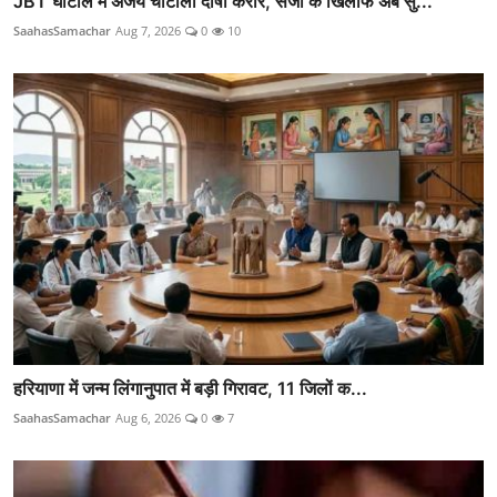
JBT घोटाले में अजय चौटाला दोषी करार, सजा के खिलाफ अब सु...
SaahasSamachar
Aug 7, 2026
0
10
हरियाणा में जन्म लिंगानुपात में बड़ी गिरावट, 11 जिलों क...
SaahasSamachar
Aug 6, 2026
0
7