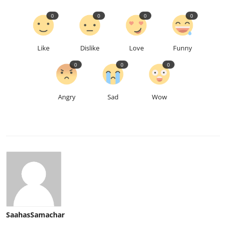
0
0
0
0
Like
Dislike
Love
Funny
0
0
0
Angry
Sad
Wow
SaahasSamachar