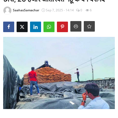
राजनीति
SaahasSamachar
Sep 7, 2025 - 14:14
0
6
खेल
Epaper
धर्म
लाइफस्टाइल
टेक