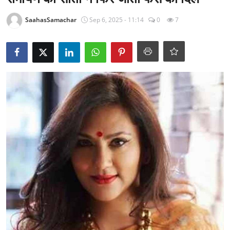
राजनीति
SaahasSamachar
Sep 6, 2025 - 11:14
0
7
खेल
Epaper
धर्म
लाइफस्टाइल
टेक