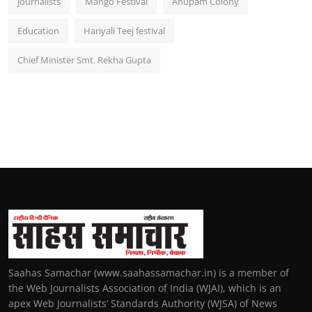
journalists
Mango Festival
Anupam Colony
Education
Hariyali Teej festival
Chief Minister Smt. Rekha Gupta
Saahas Samachar (www.saahassamachar.in) is a member of
the Web Journalists Association of India (WJAI), which is an
apex Web Journalists’ Standards Authority (WJSA) of News