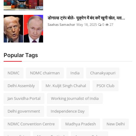
डोनाल्ड ट्रंप बोले- यूक्रेन में बंद करें खूनी खेल, व्ला...
Saahas Samachar
May 18, 2025
0
27
Popular Tags
NDMC
NDMC chairman
India
Chanakyapuri
Delhi Assembly
Mr. Kuljit Singh Chahal
PSOI Club
Jan Suvidha Portal
Working Journalist of India
Delhi government
Independence Day
NDMC Convention Centre
Madhya Pradesh
New Delhi