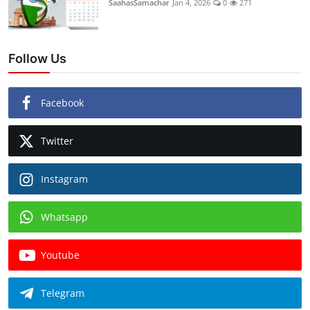
SaahasSamachar
Jan 4, 2026
0
271
Follow Us
Facebook
Twitter
Instagram
Whatsapp
Youtube
Telegram