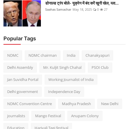
डोनाल्ड ट्रंप बोले- यूक्रेन में बंद करें खूनी खेल, व्ला...
Saahas Samachar
May 18, 2025
0
27
Popular Tags
NDMC
NDMC chairman
India
Chanakyapuri
Delhi Assembly
Mr. Kuljit Singh Chahal
PSOI Club
Jan Suvidha Portal
Working Journalist of India
Delhi government
Independence Day
NDMC Convention Centre
Madhya Pradesh
New Delhi
journalists
Mango Festival
Anupam Colony
Education
Hariyali Teej festival