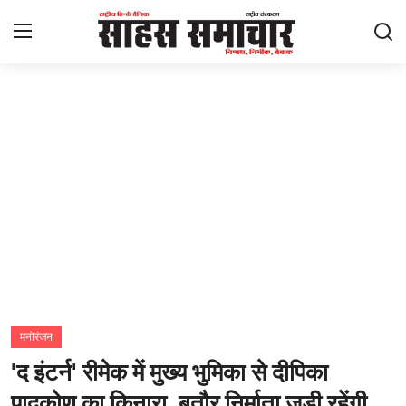
Login
Register
Home
ताज़ा खबरें
राष्ट्रीय
मनोरंजन
राज्य
मनोरंजन
'द इंटर्न' रीमेक में मुख्य भुमिका से दीपिका
अंतराष्ट्रीय
पादुकोण का किनारा, बतौर निर्माता जुड़ी रहेंगी