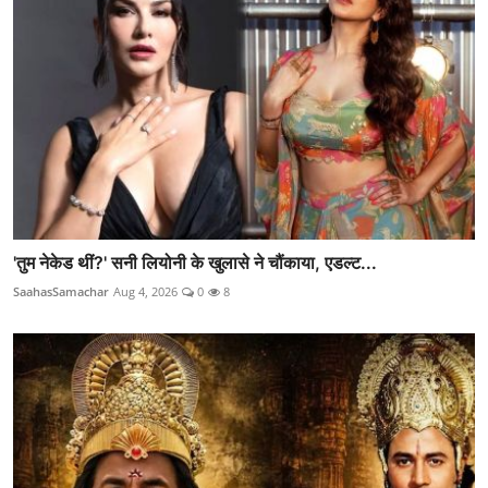
'तुम नेकेड थीं?' सनी लियोनी के खुलासे ने चौंकाया, एडल्ट...
SaahasSamachar
Aug 4, 2026
0
8