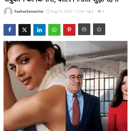
राजनीति
SaahasSamachar
Aug 12, 2025 - 12:44
0
9
खेल
Epaper
धर्म
लाइफस्टाइल
टेक