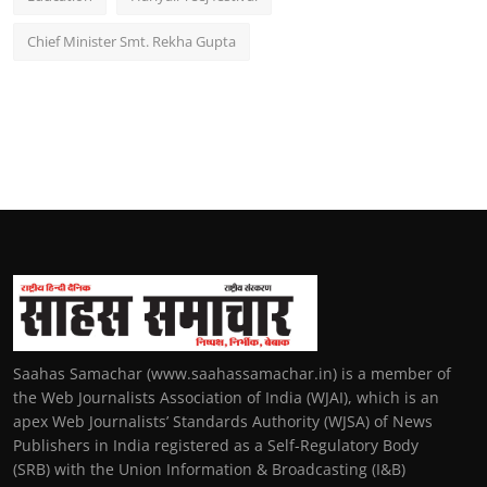
Chief Minister Smt. Rekha Gupta
Saahas Samachar (www.saahassamachar.in) is a member of
the Web Journalists Association of India (WJAI), which is an
apex Web Journalists’ Standards Authority (WJSA) of News
Publishers in India registered as a Self-Regulatory Body
(SRB) with the Union Information & Broadcasting (I&B)