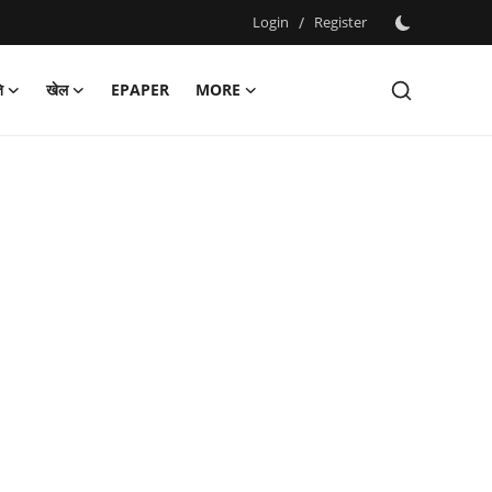
Login
/
Register
ि
खेल
EPAPER
MORE