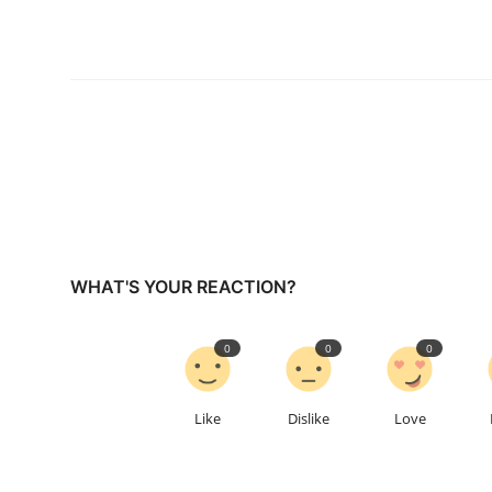
WHAT'S YOUR REACTION?
0
0
0
Like
Dislike
Love