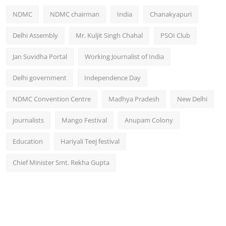
NDMC
NDMC chairman
India
Chanakyapuri
Delhi Assembly
Mr. Kuljit Singh Chahal
PSOI Club
Jan Suvidha Portal
Working Journalist of India
Delhi government
Independence Day
NDMC Convention Centre
Madhya Pradesh
New Delhi
journalists
Mango Festival
Anupam Colony
Education
Hariyali Teej festival
Chief Minister Smt. Rekha Gupta