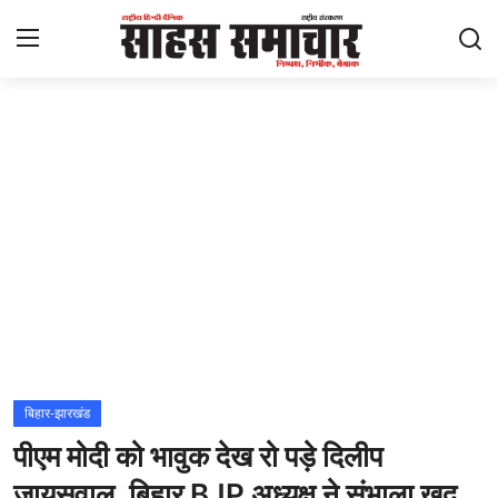
Login
Register
Home
ताज़ा खबरें
राष्ट्रीय
मनोरंजन
राज्य
बिहार-झारखंड
पीएम मोदी को भावुक देख रो पड़े दिलीप
अंतराष्ट्रीय
जायसवाल, बिहार BJP अध्यक्ष ने संभाला खुद