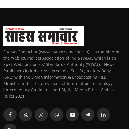
Saahas Samachar (www.saahassamachar.in) is a member of
the Web Journalists Association of India (WJAI), which is an
apex Web Journalists’ Standards Authority (WJSA) of News
Publishers in India registered as a Self-Regulatory Body
(SRB) with the Union Information & Broadcasting (I&B)
Ministry under the provisions of Information Technology
(Intermediary Guidelines and Digital Media Ethics Codes)
Rules 2021.