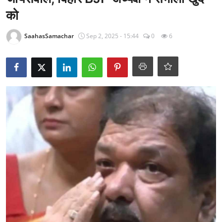
राजनीति
को
खेल
SaahasSamachar
Sep 2, 2025 - 15:44
0
6
Epaper
धर्म
लाइफस्टाइल
टेक