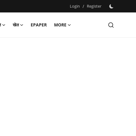
Login
/
Register
ि
खेल
EPAPER
MORE