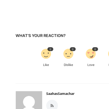
WHAT'S YOUR REACTION?
0
0
0
Like
Dislike
Love
SaahasSamachar