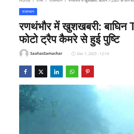
Home
राज्य
राजस्थान
रणथंभौर में खुशखबरी: बाघिन T-2307 के तीन शावकों
राजनीति
राजस्थान
खेल
रणथंभौर में खुशखबरी: बाघिन
Epaper
फोटो ट्रैप कैमरे से हुई पुष्टि
धर्म
SaahasSamachar
Dec 1, 2025 - 12:14
लाइफस्टाइल
टेक