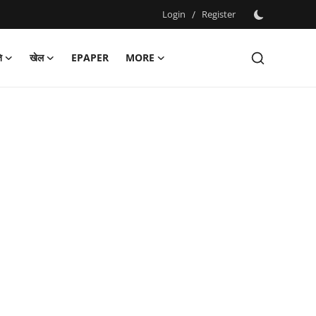
Login
/
Register
ि
खेल
EPAPER
MORE