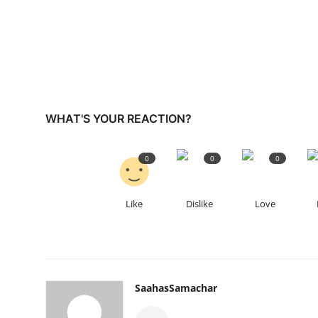
WHAT'S YOUR REACTION?
0
0
0
Like
Dislike
Love
SaahasSamachar