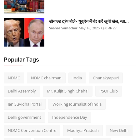
डोनाल्ड ट्रंप बोले- यूक्रेन में बंद करें खूनी खेल, व्ला...
Saahas Samachar
May 18, 2025
0
27
Popular Tags
NDMC
NDMC chairman
India
Chanakyapuri
Delhi Assembly
Mr. Kuljit Singh Chahal
PSOI Club
Jan Suvidha Portal
Working Journalist of India
Delhi government
Independence Day
NDMC Convention Centre
Madhya Pradesh
New Delhi