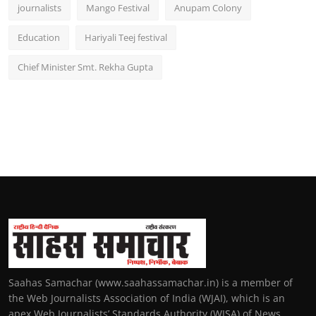
journalists
Mango Festival
Anupam Colony
Education
Hariyali Teej festival
Chief Minister Smt. Rekha Gupta
Saahas Samachar (www.saahassamachar.in) is a member of
the Web Journalists Association of India (WJAI), which is an
apex Web Journalists’ Standards Authority (WJSA) of News