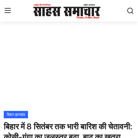
Login
Register
Home
ताज़ा खबरें
राष्ट्रीय
मनोरंजन
राज्य
बिहार-झारखंड
बिहार में 8 सितंबर तक भारी बारिश की चेतावनी:
अंतराष्ट्रीय
कोसी-गंगा का जलस्तर बढ़ा, बाढ़ का खतरा