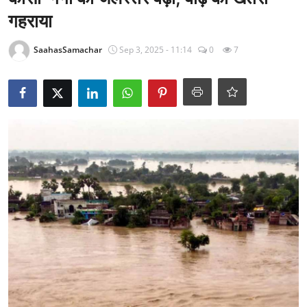
राजनीति
गहराया
खेल
SaahasSamachar
Sep 3, 2025 - 11:14
0
7
Epaper
धर्म
लाइफस्टाइल
टेक