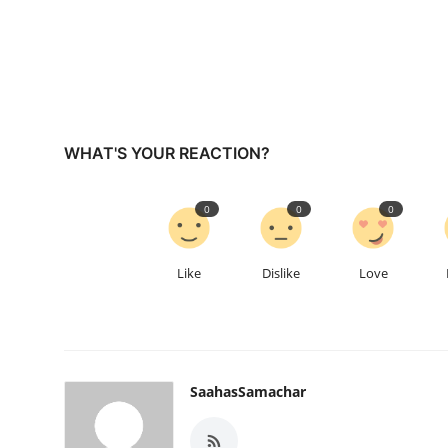
WHAT'S YOUR REACTION?
0
0
0
Like
Dislike
Love
SaahasSamachar