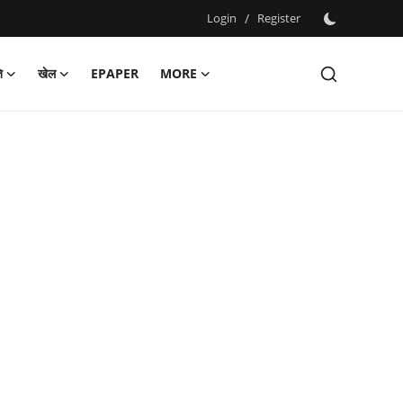
Login
/
Register
ि
खेल
EPAPER
MORE