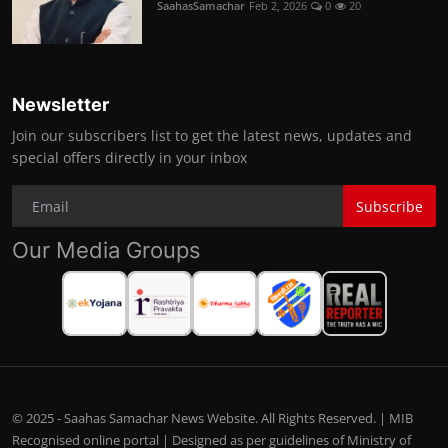
SaahasSamachar
Feb 2, 2026
0
20
Newsletter
Join our subscribers list to get the latest news, updates and
special offers directly in your inbox
Subscribe
Our Media Groups
© 2025 - Saahas Samachar News Website. All Rights Reserved. | MIB
Recognised online portal | Designed as per guidelines of Ministry of