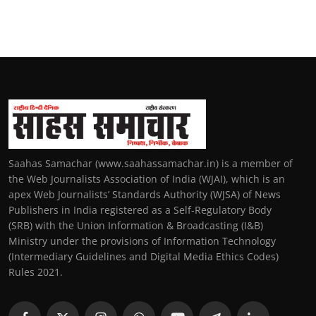
Saahas Samachar (www.saahassamachar.in) is a member of
the Web Journalists Association of India (WJAI), which is an
apex Web Journalists’ Standards Authority (WJSA) of News
Publishers in India registered as a Self-Regulatory Body
(SRB) with the Union Information & Broadcasting (I&B)
Ministry under the provisions of Information Technology
(Intermediary Guidelines and Digital Media Ethics Codes)
Rules 2021.