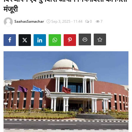
राजनीति
मंजूरी
खेल
SaahasSamachar
Sep 3, 2025 - 11:44
0
7
Epaper
धर्म
लाइफस्टाइल
टेक