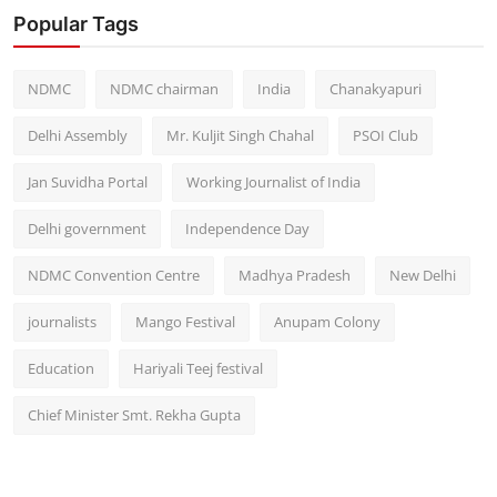
Popular Tags
NDMC
NDMC chairman
India
Chanakyapuri
Delhi Assembly
Mr. Kuljit Singh Chahal
PSOI Club
Jan Suvidha Portal
Working Journalist of India
Delhi government
Independence Day
NDMC Convention Centre
Madhya Pradesh
New Delhi
journalists
Mango Festival
Anupam Colony
Education
Hariyali Teej festival
Chief Minister Smt. Rekha Gupta