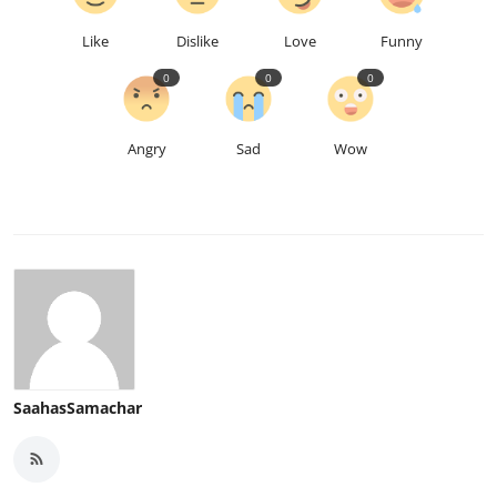
Like
Dislike
Love
Funny
0
0
0
Angry
Sad
Wow
SaahasSamachar