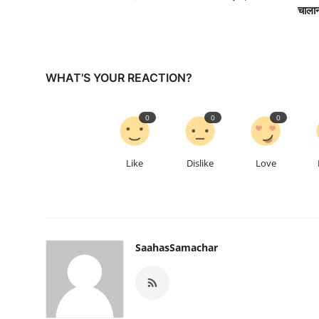
चाला
WHAT'S YOUR REACTION?
0
0
0
Like
Dislike
Love
SaahasSamachar