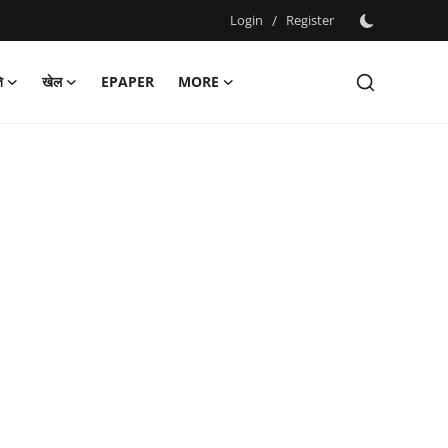
Login
/
Register
ि
खेल
EPAPER
MORE