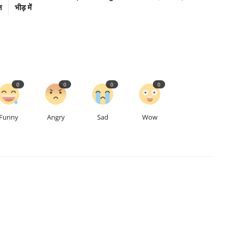
न
भीड़ में
0
0
0
0
Funny
Angry
Sad
Wow