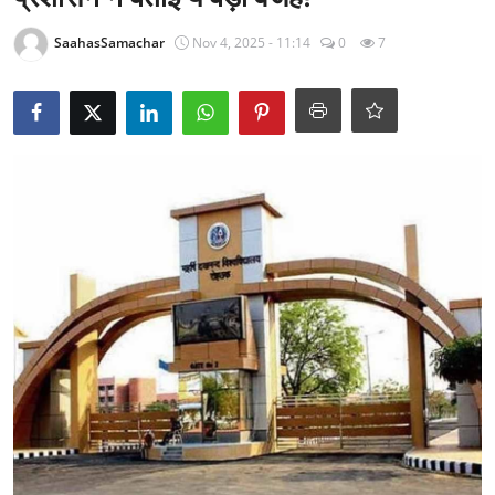
राजनीति
SaahasSamachar
Nov 4, 2025 - 11:14
0
7
खेल
Epaper
धर्म
लाइफस्टाइल
टेक