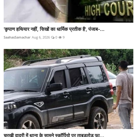
'कृपाण हथियार नहीं, सिखों का धार्मिक प्रतीक है', पंजाब-...
SaahasSamachar
Aug 6, 2026
0
9
चरखी दादरी में थाना के सामने स्कॉर्पियो पर ताबड़तोड़ फा...