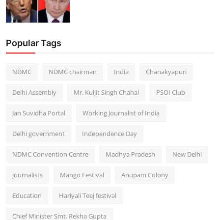
Popular Tags
NDMC
NDMC chairman
India
Chanakyapuri
Delhi Assembly
Mr. Kuljit Singh Chahal
PSOI Club
Jan Suvidha Portal
Working Journalist of India
Delhi government
Independence Day
NDMC Convention Centre
Madhya Pradesh
New Delhi
journalists
Mango Festival
Anupam Colony
Education
Hariyali Teej festival
Chief Minister Smt. Rekha Gupta