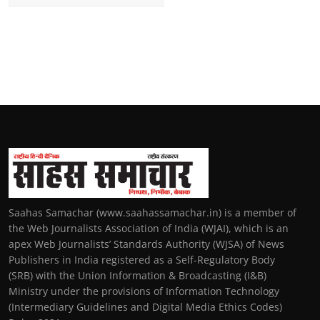
Saahas Samachar (www.saahassamachar.in) is a member of
the Web Journalists Association of India (WJAI), which is an
apex Web Journalists’ Standards Authority (WJSA) of News
Publishers in India registered as a Self-Regulatory Body
(SRB) with the Union Information & Broadcasting (I&B)
Ministry under the provisions of Information Technology
(Intermediary Guidelines and Digital Media Ethics Codes)