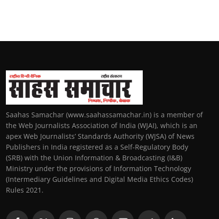
Saahas Samachar (www.saahassamachar.in) is a member of
the Web Journalists Association of India (WJAI), which is an
apex Web Journalists’ Standards Authority (WJSA) of News
Publishers in India registered as a Self-Regulatory Body
(SRB) with the Union Information & Broadcasting (I&B)
Ministry under the provisions of Information Technology
(Intermediary Guidelines and Digital Media Ethics Codes)
Rules 2021.