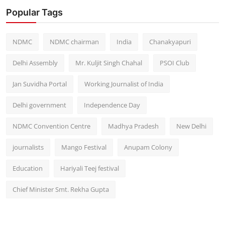
Popular Tags
NDMC
NDMC chairman
India
Chanakyapuri
Delhi Assembly
Mr. Kuljit Singh Chahal
PSOI Club
Jan Suvidha Portal
Working Journalist of India
Delhi government
Independence Day
NDMC Convention Centre
Madhya Pradesh
New Delhi
journalists
Mango Festival
Anupam Colony
Education
Hariyali Teej festival
Chief Minister Smt. Rekha Gupta