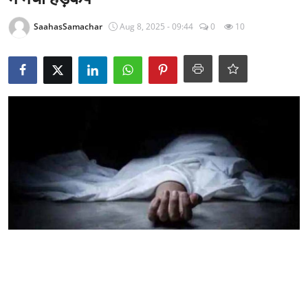
राजनीति
SaahasSamachar
Aug 8, 2025 - 09:44
0
10
खेल
Epaper
धर्म
लाइफस्टाइल
टेक