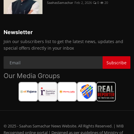
SaahasSamachar
Feb 2, 2026
0
20
Newsletter
Join our subscribers list to get the latest news, updates and
special offers directly in your inbox
Subscribe
Our Media Groups
© 2025 - Saahas Samachar News Website. All Rights Reserved. | MIB
Recognised online portal | Designed as per guidelines of Ministry of