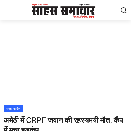
Login
Register
Home
ताज़ा खबरें
राष्ट्रीय
मनोरंजन
राज्य
उत्तर प्रदेश
अमेठी में CRPF जवान की रहस्यमयी मौत, कैंप
अंतराष्ट्रीय
में मचा हड़कंप