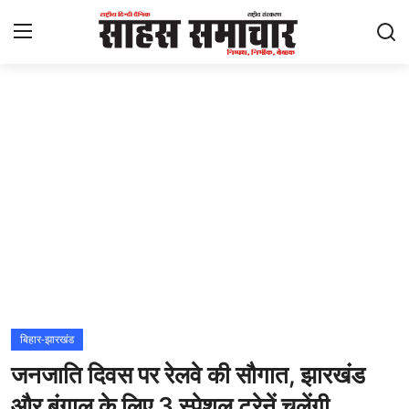
Login
Register
Home
ताज़ा खबरें
राष्ट्रीय
मनोरंजन
राज्य
बिहार-झारखंड
जनजाति दिवस पर रेलवे की सौगात, झारखंड
अंतराष्ट्रीय
और बंगाल के लिए 3 स्पेशल ट्रेनें चलेंगी