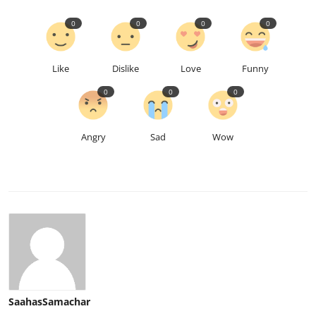
0
0
0
0
Like
Dislike
Love
Funny
0
0
0
Angry
Sad
Wow
SaahasSamachar