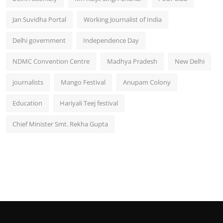
Jan Suvidha Portal
Working Journalist of India
Delhi government
Independence Day
NDMC Convention Centre
Madhya Pradesh
New Delhi
journalists
Mango Festival
Anupam Colony
Education
Hariyali Teej festival
Chief Minister Smt. Rekha Gupta