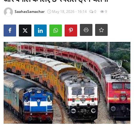
राजनीति
SaahasSamachar
May 18, 2026 - 16:14
0
9
खेल
Epaper
धर्म
लाइफस्टाइल
टेक