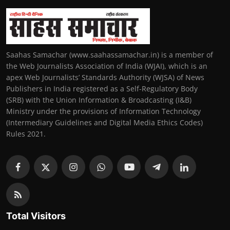
Saahas Samachar (www.saahassamachar.in) is a member of
the Web Journalists Association of India (WJAI), which is an
apex Web Journalists’ Standards Authority (WJSA) of News
Publishers in India registered as a Self-Regulatory Body
(SRB) with the Union Information & Broadcasting (I&B)
Ministry under the provisions of Information Technology
(Intermediary Guidelines and Digital Media Ethics Codes)
Rules 2021.
Total Visitors