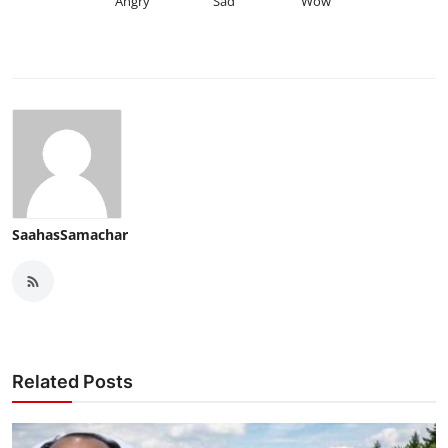
Angry
Sad
Wow
SaahasSamachar
Related Posts