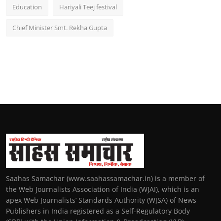
Education
Hariyali Teej festival
Chief Minister Smt. Rekha Gupta
Saahas Samachar (www.saahassamachar.in) is a member of
the Web Journalists Association of India (WJAI), which is an
apex Web Journalists’ Standards Authority (WJSA) of News
Publishers in India registered as a Self-Regulatory Body