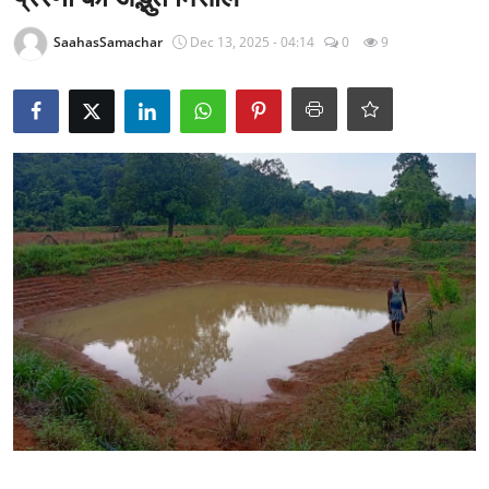
राजनीति
SaahasSamachar
Dec 13, 2025 - 04:14
0
9
खेल
Epaper
धर्म
लाइफस्टाइल
टेक