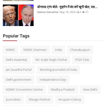
डोनाल्ड ट्रंप बोले- यूक्रेन में बंद करें खूनी खेल, व्ला...
Saahas Samachar
May 18, 2025
0
27
Popular Tags
NDMC
NDMC chairman
India
Chanakyapuri
Delhi Assembly
Mr. Kuljit Singh Chahal
PSOI Club
Jan Suvidha Portal
Working Journalist of India
Delhi government
Independence Day
NDMC Convention Centre
Madhya Pradesh
New Delhi
journalists
Mango Festival
Anupam Colony