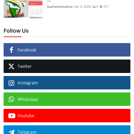
SaahasSamachar
Jan 4, 2026
0
271
Follow Us
Facebook
Twitter
Instagram
Whatsapp
Youtube
Telegram