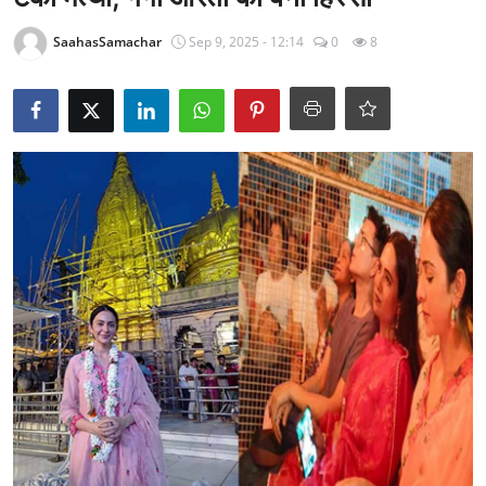
राजनीति
SaahasSamachar
Sep 9, 2025 - 12:14
0
8
खेल
Epaper
धर्म
लाइफस्टाइल
टेक