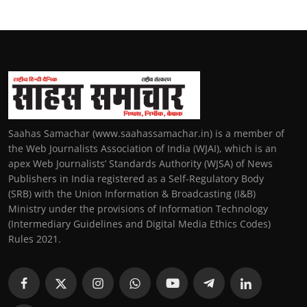
Saahas Samachar (www.saahassamachar.in) is a member of
the Web Journalists Association of India (WJAI), which is an
apex Web Journalists’ Standards Authority (WJSA) of News
Publishers in India registered as a Self-Regulatory Body
(SRB) with the Union Information & Broadcasting (I&B)
Ministry under the provisions of Information Technology
(Intermediary Guidelines and Digital Media Ethics Codes)
Rules 2021.