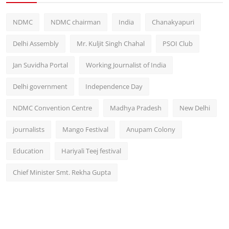
NDMC
NDMC chairman
India
Chanakyapuri
Delhi Assembly
Mr. Kuljit Singh Chahal
PSOI Club
Jan Suvidha Portal
Working Journalist of India
Delhi government
Independence Day
NDMC Convention Centre
Madhya Pradesh
New Delhi
journalists
Mango Festival
Anupam Colony
Education
Hariyali Teej festival
Chief Minister Smt. Rekha Gupta