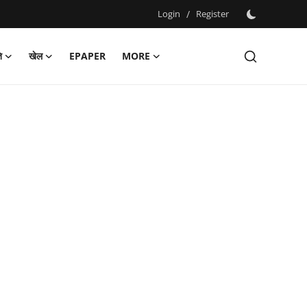
Login
/
Register
ि
खेल
EPAPER
MORE