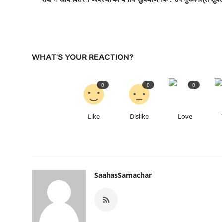
WHAT'S YOUR REACTION?
0
0
0
Like
Dislike
Love
SaahasSamachar