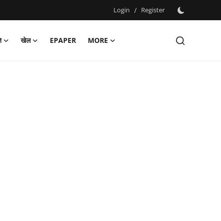
Login
/
Register
ि
खेल
EPAPER
MORE