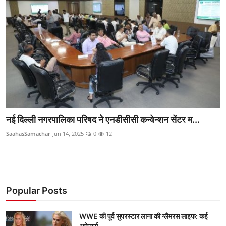
राजनीति
खेल
Epaper
धर्म
लाइफस्टाइल
नई दिल्ली नगरपालिका परिषद ने एनडीसीसी कन्वेन्शन सेंटर म...
टेक
SaahasSamachar
Jun 14, 2025
0
12
Popular Posts
WWE की पूर्व सुपरस्टार लाना की ग्लैमरस लाइफ: कई