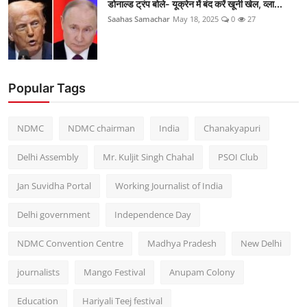
डोनाल्ड ट्रंप बोले- यूक्रेन में बंद करें खूनी खेल, व्ला...
Saahas Samachar
May 18, 2025
0
27
Popular Tags
NDMC
NDMC chairman
India
Chanakyapuri
Delhi Assembly
Mr. Kuljit Singh Chahal
PSOI Club
Jan Suvidha Portal
Working Journalist of India
Delhi government
Independence Day
NDMC Convention Centre
Madhya Pradesh
New Delhi
journalists
Mango Festival
Anupam Colony
Education
Hariyali Teej festival