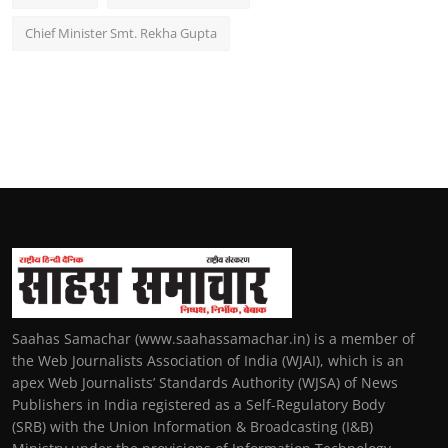
Chief Minister Smt. Rekha Gupta
Saahas Samachar (www.saahassamachar.in) is a member of
the Web Journalists Association of India (WJAI), which is an
apex Web Journalists’ Standards Authority (WJSA) of News
Publishers in India registered as a Self-Regulatory Body
(SRB) with the Union Information & Broadcasting (I&B)