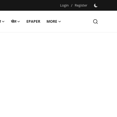
Login
/
Register
ि
खेल
EPAPER
MORE