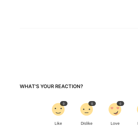
WHAT'S YOUR REACTION?
0
0
0
Like
Dislike
Love