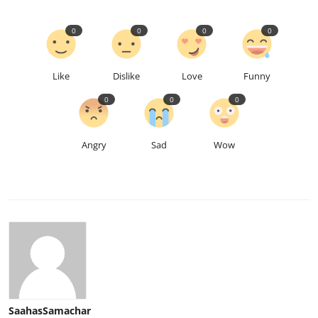
0
0
0
0
Like
Dislike
Love
Funny
0
0
0
Angry
Sad
Wow
SaahasSamachar