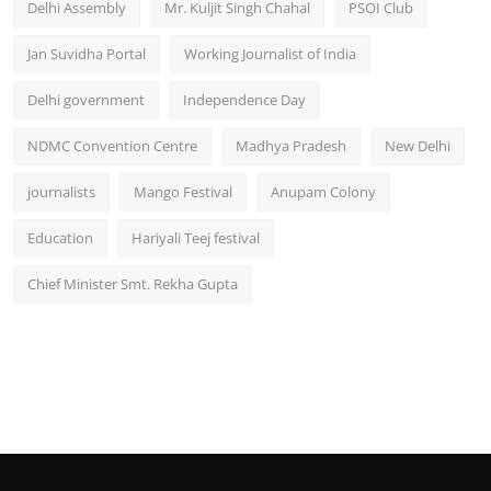
Delhi Assembly
Mr. Kuljit Singh Chahal
PSOI Club
Jan Suvidha Portal
Working Journalist of India
Delhi government
Independence Day
NDMC Convention Centre
Madhya Pradesh
New Delhi
journalists
Mango Festival
Anupam Colony
Education
Hariyali Teej festival
Chief Minister Smt. Rekha Gupta