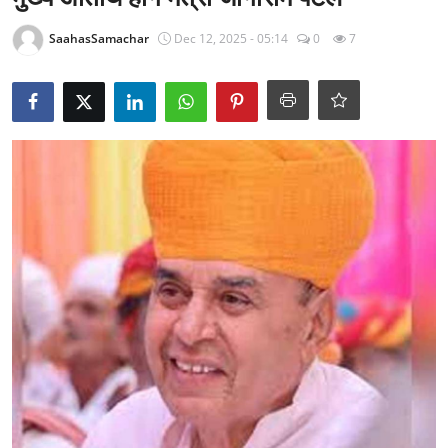
राजनीति
SaahasSamachar
Dec 12, 2025 - 05:14
0
7
खेल
Epaper
धर्म
लाइफस्टाइल
टेक