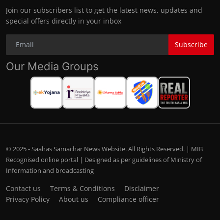
Join our subscribers list to get the latest news, updates and
special offers directly in your inbox
Subscribe
Our Media Groups
© 2025 - Saahas Samachar News Website. All Rights Reserved. | MIB
Recognised online portal | Designed as per guidelines of Ministry of
Information and broadcasting
Contact us
Terms & Conditions
Disclaimer
Privacy Policy
About us
Compliance officer