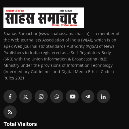
Saahas Samachar (www.saahassamachar.in) is a member of
the Web Journalists Association of India (WJAI), which is an
apex Web Journalists’ Standards Authority (WJSA) of News
Publishers in India registered as a Self-Regulatory Body
(SRB) with the Union Information & Broadcasting (I&B)
Ministry under the provisions of Information Technology
(Intermediary Guidelines and Digital Media Ethics Codes)
Rules 2021.
Total Visitors