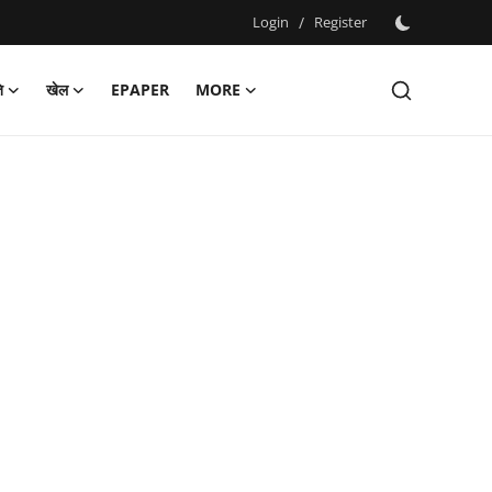
Login
/
Register
ि
खेल
EPAPER
MORE