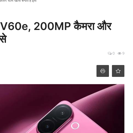
लर थीम खास बनाते हैं इसे
ivo V60e, 200MP कैमरा और
से
0
9