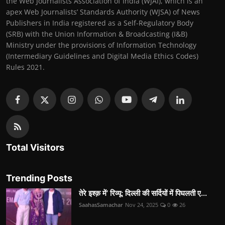
the Web Journalists Association of India (WJAI), which is an
apex Web Journalists’ Standards Authority (WJSA) of News
Publishers in India registered as a Self-Regulatory Body
(SRB) with the Union Information & Broadcasting (I&B)
Ministry under the provisions of Information Technology
(Intermediary Guidelines and Digital Media Ethics Codes)
Rules 2021.
Total Visitors
Trending Posts
तेरे इश्क़ में’ रिव्यू: दिल्ली की सर्दियों में पिघलती ए...
SaahasSamachar
Nov 24, 2025
0
26