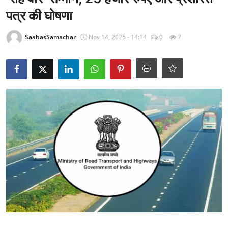
राजनीति
पत्र की घोषणा
खेल
SaahasSamachar
Nov 14, 2025 - 14:14
0
7
Epaper
धर्म
लाइफस्टाइल
टेक