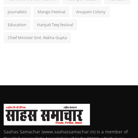
journalists
Mango Festival
Anupam Colony
Education
Hariyali Teej festival
Chief Minister Smt. Rekha Gupta
Saahas Samachar (www.saahassamachar.in) is a member of