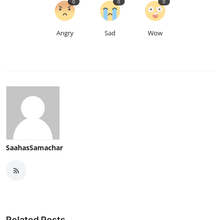
0
0
0
Angry
Sad
Wow
SaahasSamachar
Related Posts