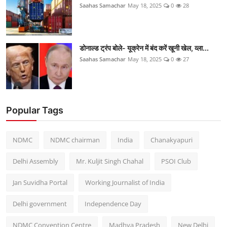
Saahas Samachar
May 18, 2025
0
28
डोनाल्ड ट्रंप बोले- यूक्रेन में बंद करें खूनी खेल, व्ला...
Saahas Samachar
May 18, 2025
0
27
Popular Tags
NDMC
NDMC chairman
India
Chanakyapuri
Delhi Assembly
Mr. Kuljit Singh Chahal
PSOI Club
Jan Suvidha Portal
Working Journalist of India
Delhi government
Independence Day
NDMC Convention Centre
Madhya Pradesh
New Delhi