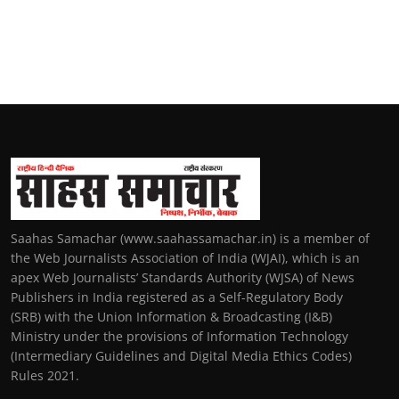
Saahas Samachar (www.saahassamachar.in) is a member of
the Web Journalists Association of India (WJAI), which is an
apex Web Journalists’ Standards Authority (WJSA) of News
Publishers in India registered as a Self-Regulatory Body
(SRB) with the Union Information & Broadcasting (I&B)
Ministry under the provisions of Information Technology
(Intermediary Guidelines and Digital Media Ethics Codes)
Rules 2021.