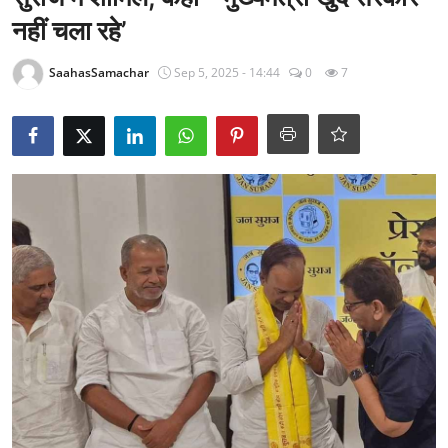
राजनीति
नहीं चला रहे’
खेल
SaahasSamachar
Sep 5, 2025 - 14:44
0
7
Epaper
धर्म
लाइफस्टाइल
टेक