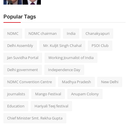
Popular Tags
NDMC
NDMC chairman
India
Chanakyapuri
Delhi Assembly
Mr. Kuljit Singh Chahal
PSOI Club
Jan Suvidha Portal
Working Journalist of India
Delhi government
Independence Day
NDMC Convention Centre
Madhya Pradesh
New Delhi
journalists
Mango Festival
Anupam Colony
Education
Hariyali Teej festival
Chief Minister Smt. Rekha Gupta