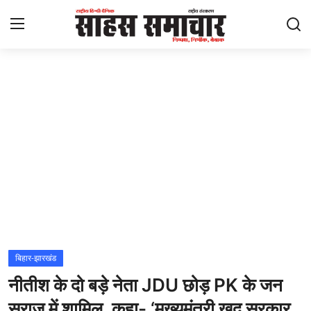
Login
Register
Home
ताज़ा खबरें
राष्ट्रीय
मनोरंजन
राज्य
बिहार-झारखंड
नीतीश के दो बड़े नेता JDU छोड़ PK के जन
अंतराष्ट्रीय
सुराज में शामिल, कहा- ‘मुख्यमंत्री खुद सरकार