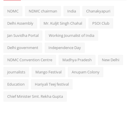
NDMC
NDMC chairman
India
Chanakyapuri
Delhi Assembly
Mr. Kuljit Singh Chahal
PSOI Club
Jan Suvidha Portal
Working Journalist of India
Delhi government
Independence Day
NDMC Convention Centre
Madhya Pradesh
New Delhi
journalists
Mango Festival
Anupam Colony
Education
Hariyali Teej festival
Chief Minister Smt. Rekha Gupta