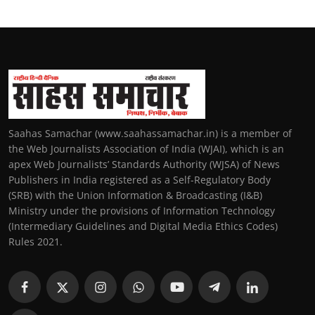
Saahas Samachar (www.saahassamachar.in) is a member of
the Web Journalists Association of India (WJAI), which is an
apex Web Journalists’ Standards Authority (WJSA) of News
Publishers in India registered as a Self-Regulatory Body
(SRB) with the Union Information & Broadcasting (I&B)
Ministry under the provisions of Information Technology
(Intermediary Guidelines and Digital Media Ethics Codes)
Rules 2021.