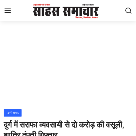
Login
Register
Home
ताज़ा खबरें
राष्ट्रीय
मनोरंजन
राज्य
छत्तीसगढ
दुर्ग में सराफा व्यवसायी से दो करोड़ की वसूली,
अंतराष्ट्रीय
शातिर दंपती गिफ्तार