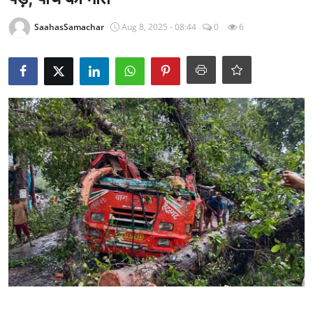
राजनीति
SaahasSamachar
Aug 8, 2025 - 08:44
0
6
खेल
Epaper
धर्म
लाइफस्टाइल
टेक