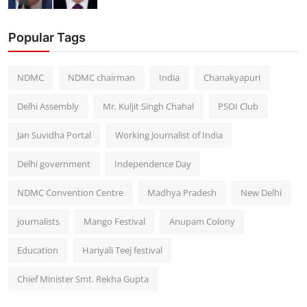
Popular Tags
NDMC
NDMC chairman
India
Chanakyapuri
Delhi Assembly
Mr. Kuljit Singh Chahal
PSOI Club
Jan Suvidha Portal
Working Journalist of India
Delhi government
Independence Day
NDMC Convention Centre
Madhya Pradesh
New Delhi
journalists
Mango Festival
Anupam Colony
Education
Hariyali Teej festival
Chief Minister Smt. Rekha Gupta