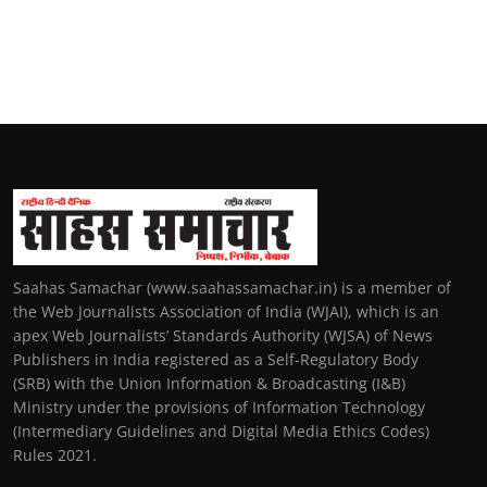
Saahas Samachar (www.saahassamachar.in) is a member of
the Web Journalists Association of India (WJAI), which is an
apex Web Journalists’ Standards Authority (WJSA) of News
Publishers in India registered as a Self-Regulatory Body
(SRB) with the Union Information & Broadcasting (I&B)
Ministry under the provisions of Information Technology
(Intermediary Guidelines and Digital Media Ethics Codes)
Rules 2021.