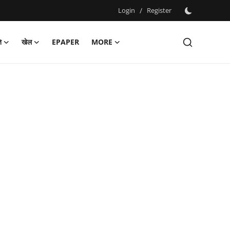
Login
/
Register
ि
खेल
EPAPER
MORE