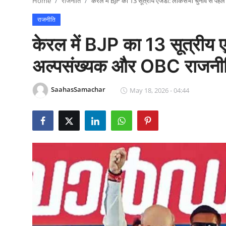
Home
राजनीति
केरल में BJP का 13 सूत्रीय एजेंडा: लोकसभा चुनाव से 
राजनीति
राजनीति
खेल
केरल में BJP का 13 सूत्रीय ए
Epaper
अल्पसंख्यक और OBC राजनी
धर्म
SaahasSamachar
May 18, 2026 - 04:44
लाइफस्टाइल
टेक