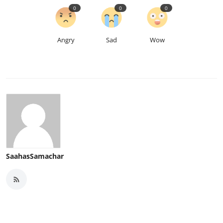
0
0
0
Angry
Sad
Wow
SaahasSamachar