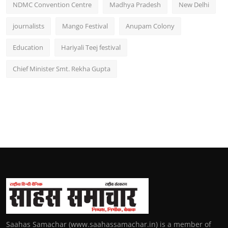
NDMC Convention Centre
Madhya Pradesh
New Delhi
journalists
Mango Festival
Anupam Colony
Education
Hariyali Teej festival
Chief Minister Smt. Rekha Gupta
Saahas Samachar (www.saahassamachar.in) is a member of