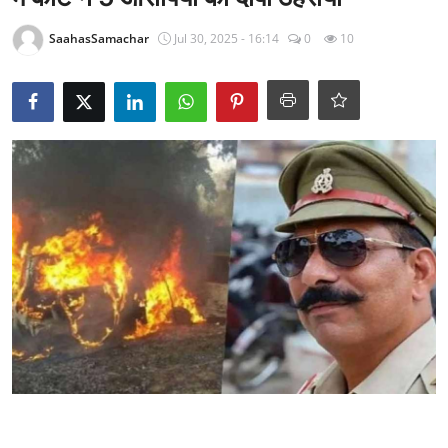
राजनीति
SaahasSamachar
Jul 30, 2025 - 16:14
0
10
खेल
Epaper
धर्म
लाइफस्टाइल
टेक