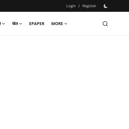
Login
/
Register
ि
खेल
EPAPER
MORE