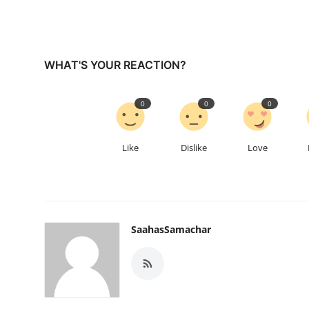
WHAT'S YOUR REACTION?
0
0
0
Like
Dislike
Love
SaahasSamachar