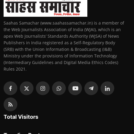
Saahas Samachar (www.saahassamachar.in) is a member of
the Web Journalists Association of India (WJAI), which is an
apex Web Journalists’ Standards Authority (WJSA) of News
Publishers in India registered as a Self-Regulatory Body
(SRB) with the Union Information & Broadcasting (I&B)
Ministry under the provisions of Information Technology
(Intermediary Guidelines and Digital Media Ethics Codes)
Rules 2021.
Total Visitors