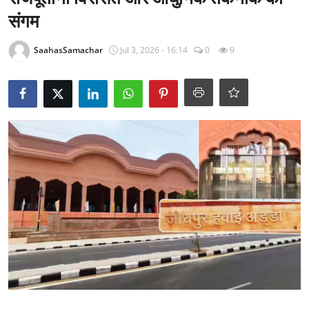
राजनीति
संगम
खेल
SaahasSamachar
Jul 3, 2026 - 16:14
0
9
Epaper
धर्म
लाइफस्टाइल
टेक