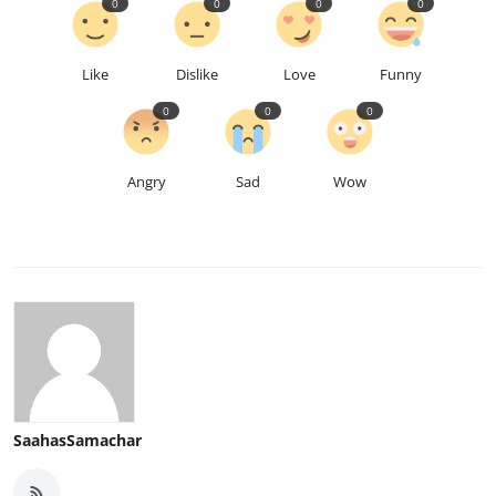
0
0
0
0
Like
Dislike
Love
Funny
0
0
0
Angry
Sad
Wow
SaahasSamachar