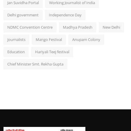
Jan Suvidha Portal
Working Journalist of India
Delhi government
Independence Day
NDMC Convention Centre
Madhya Pradesh
New Delhi
journalists
Mango Festival
Anupam Colony
Education
Hariyali Teej festival
Chief Minister Smt. Rekha Gupta