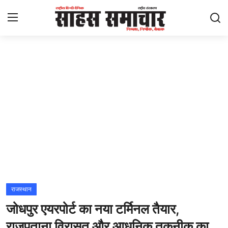
Login
Register
Home
ताज़ा खबरें
राष्ट्रीय
मनोरंजन
राज्य
राजस्थान
जोधपुर एयरपोर्ट का नया टर्मिनल तैयार,
अंतराष्ट्रीय
राजपूताना विरासत और आधुनिक तकनीक का