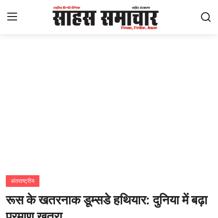
Login
Register
Home
ताज़ा खबरें
राष्ट्रीय
मनोरंजन
राज्य
अंतराष्ट्रीय
रूस के खतरनाक डूम्सडे हथियार: दुनिया में बढ़ा
अंतराष्ट्रीय
परमाणु खतरा