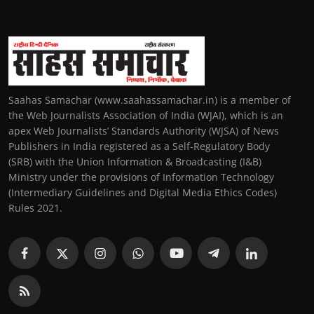
Saahas Samachar (www.saahassamachar.in) is a member of
the Web Journalists Association of India (WJAI), which is an
apex Web Journalists’ Standards Authority (WJSA) of News
Publishers in India registered as a Self-Regulatory Body
(SRB) with the Union Information & Broadcasting (I&B)
Ministry under the provisions of Information Technology
(Intermediary Guidelines and Digital Media Ethics Codes)
Rules 2021.