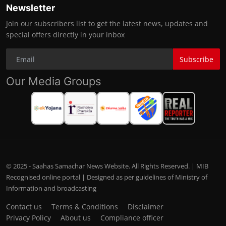
Newsletter
Join our subscribers list to get the latest news, updates and
special offers directly in your inbox
Subscribe
Our Media Groups
© 2025 - Saahas Samachar News Website. All Rights Reserved. | MIB
Recognised online portal | Designed as per guidelines of Ministry of
Information and broadcasting
Contact us
Terms & Conditions
Disclaimer
Privacy Policy
About us
Compliance officer