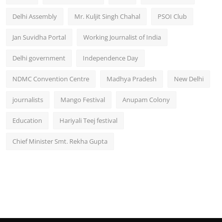
Delhi Assembly
Mr. Kuljit Singh Chahal
PSOI Club
Jan Suvidha Portal
Working Journalist of India
Delhi government
Independence Day
NDMC Convention Centre
Madhya Pradesh
New Delhi
journalists
Mango Festival
Anupam Colony
Education
Hariyali Teej festival
Chief Minister Smt. Rekha Gupta