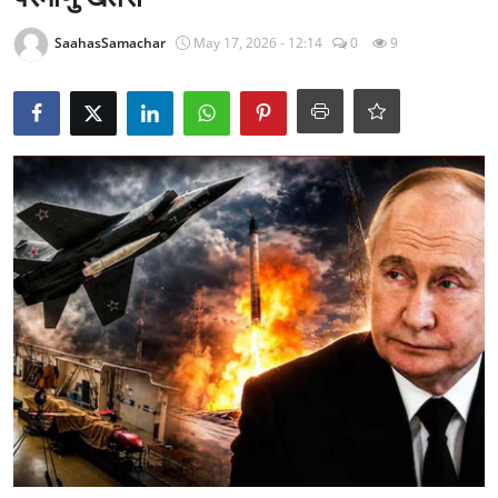
राजनीति
SaahasSamachar
May 17, 2026 - 12:14
0
9
खेल
Epaper
धर्म
लाइफस्टाइल
टेक