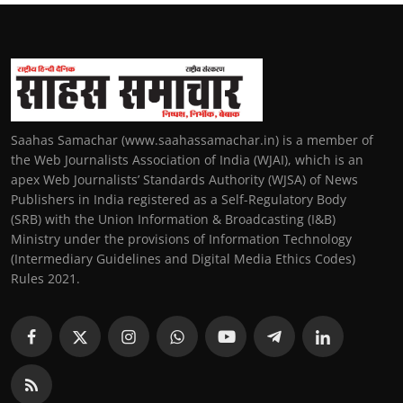
Saahas Samachar (www.saahassamachar.in) is a member of
the Web Journalists Association of India (WJAI), which is an
apex Web Journalists’ Standards Authority (WJSA) of News
Publishers in India registered as a Self-Regulatory Body
(SRB) with the Union Information & Broadcasting (I&B)
Ministry under the provisions of Information Technology
(Intermediary Guidelines and Digital Media Ethics Codes)
Rules 2021.