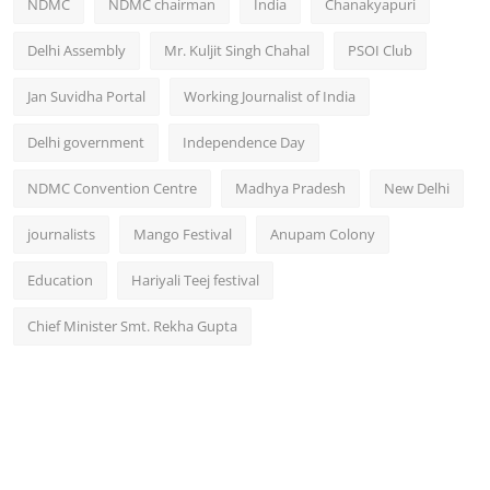
NDMC
NDMC chairman
India
Chanakyapuri
Delhi Assembly
Mr. Kuljit Singh Chahal
PSOI Club
Jan Suvidha Portal
Working Journalist of India
Delhi government
Independence Day
NDMC Convention Centre
Madhya Pradesh
New Delhi
journalists
Mango Festival
Anupam Colony
Education
Hariyali Teej festival
Chief Minister Smt. Rekha Gupta