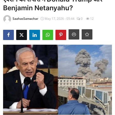
राजनीति
Benjamin Netanyahu?
खेल
SaahasSamachar
May 17, 2026 - 05:44
0
12
Epaper
धर्म
लाइफस्टाइल
टेक