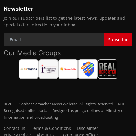
Newsletter
Join our subscribers list to get the latest news, updates and
special offers directly in your inbox
Subscribe
Our Media Groups
© 2025 - Saahas Samachar News Website. All Rights Reserved. | MIB
Recognised online portal | Designed as per guidelines of Ministry of
Information and broadcasting
Contact us
Terms & Conditions
Disclaimer
Privacy Policy
About us
Compliance officer