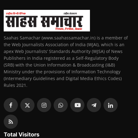
Saahas Samachar (www.saahassamachar.in) is a member of
the Web Journalists Association of India (WJAI), which is an
apex Web Journalists’ Standards Authority (WJSA) of News
Publishers in India registered as a Self-Regulatory Body
(SRB) with the Union Information & Broadcasting (I&B)
Ministry under the provisions of Information Technology
(Intermediary Guidelines and Digital Media Ethics Codes)
Rules 2021.
Total Visitors