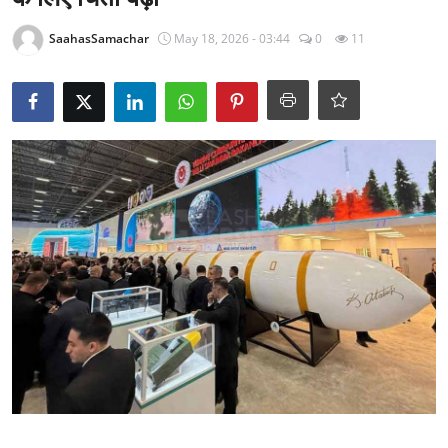
राजनीति
SaahasSamachar
May 18, 2026 - 03:44
0
11
खेल
Epaper
धर्म
लाइफस्टाइल
टेक