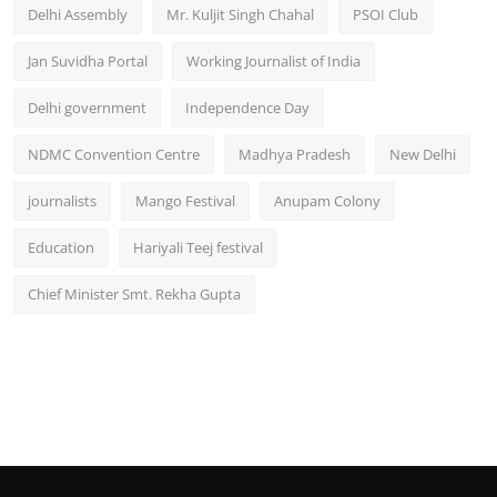
Delhi Assembly
Mr. Kuljit Singh Chahal
PSOI Club
Jan Suvidha Portal
Working Journalist of India
Delhi government
Independence Day
NDMC Convention Centre
Madhya Pradesh
New Delhi
journalists
Mango Festival
Anupam Colony
Education
Hariyali Teej festival
Chief Minister Smt. Rekha Gupta