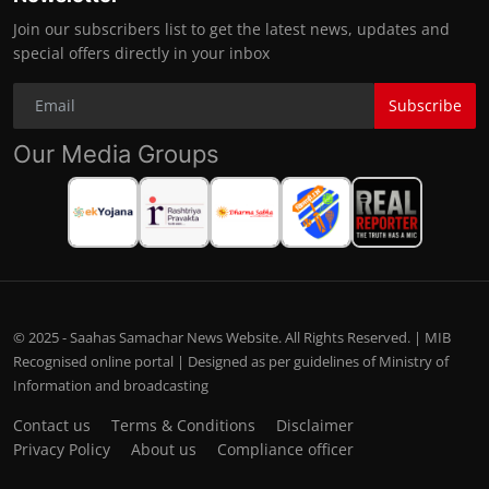
Join our subscribers list to get the latest news, updates and
special offers directly in your inbox
Subscribe
Our Media Groups
© 2025 - Saahas Samachar News Website. All Rights Reserved. | MIB
Recognised online portal | Designed as per guidelines of Ministry of
Information and broadcasting
Contact us
Terms & Conditions
Disclaimer
Privacy Policy
About us
Compliance officer