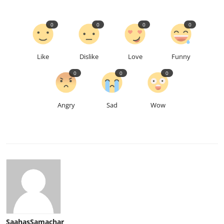
0
0
0
0
Like
Dislike
Love
Funny
0
0
0
Angry
Sad
Wow
SaahasSamachar